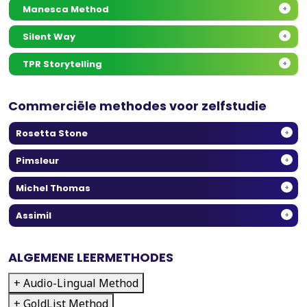
Manesca Method
+
Silent Way
+
TPR Storytelling
+
Commerciële methodes voor zelfstudie
Rosetta Stone
+
Pimsleur
+
Michel Thomas
+
Assimil
+
ALGEMENE LEERMETHODES
+ Audio-Lingual Method
+ GoldList Method