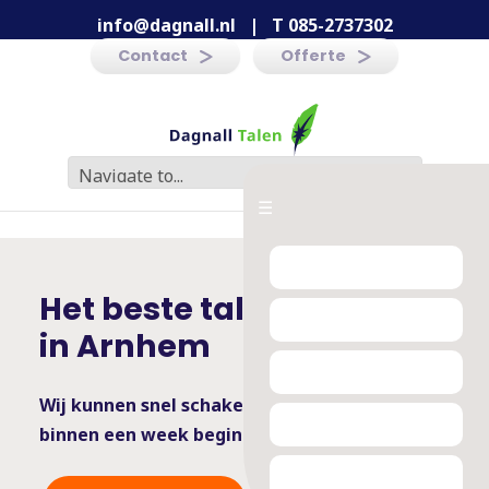
info@dagnall.nl
|
T 085-2737302
Contact
Offerte
☰
Het beste taleninstituut
in Arnhem
Wij kunnen snel schakelen -
binnen een week beginnen is mogelijk