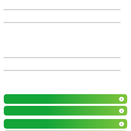
+
+
+