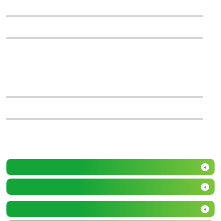
+
+
+