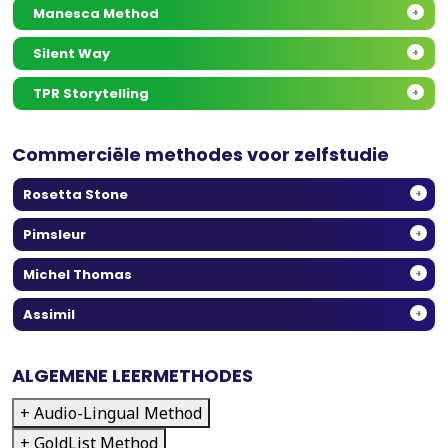
Manesca Method
+
Silent Way
+
TPR Storytelling
+
Commerciële methodes voor zelfstudie
Rosetta Stone
+
Pimsleur
+
Michel Thomas
+
Assimil
+
ALGEMENE LEERMETHODES
+ Audio-Lingual Method
+ GoldList Method