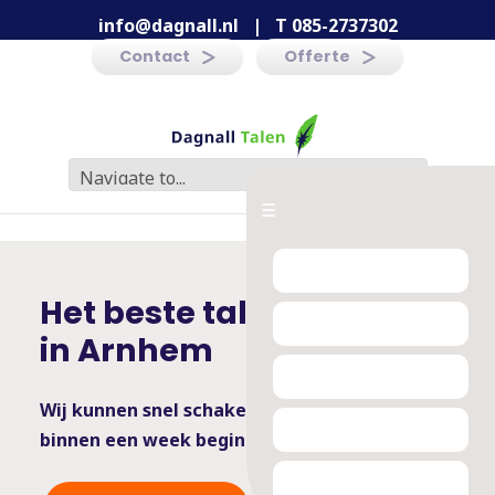
info@dagnall.nl
|
T 085-2737302
Contact
Offerte
☰
Het beste taleninstituut
in Arnhem
Wij kunnen snel schakelen -
binnen een week beginnen is mogelijk