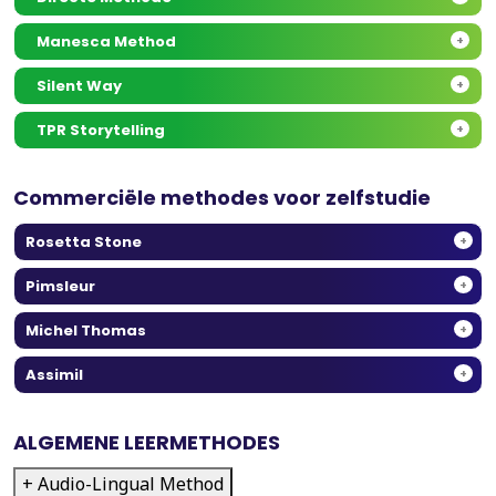
Manesca Method
+
Silent Way
+
TPR Storytelling
+
Commerciële methodes voor zelfstudie
Rosetta Stone
+
Pimsleur
+
Michel Thomas
+
Assimil
+
ALGEMENE LEERMETHODES
+ Audio-Lingual Method