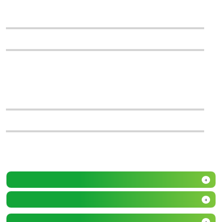
+
+
+