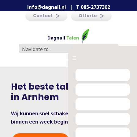
info@dagnall.nl
|
T 085-2737302
Contact
Offerte
☰
Het beste taleninstituut
in Arnhem
Wij kunnen snel schakelen -
binnen een week beginnen is mogelijk