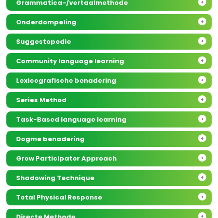
Grammatica-/vertaalmethode
+
Onderdompeling
+
Suggestopedie
+
Community language learning
+
Lexicografische benadering
+
Series Method
+
Task-Based language learning
+
Dogme benadering
+
Grow Participator Approach
+
Shadowing Technique
+
Total Physical Response
+
Directe Methode
+