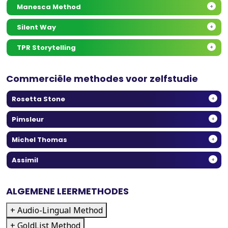
Manesca Method
+
Silent Way
+
TPR Storytelling
+
Commerciële methodes voor zelfstudie
Rosetta Stone
+
Pimsleur
+
Michel Thomas
+
Assimil
+
ALGEMENE LEERMETHODES
+ Audio-Lingual Method
+ GoldList Method