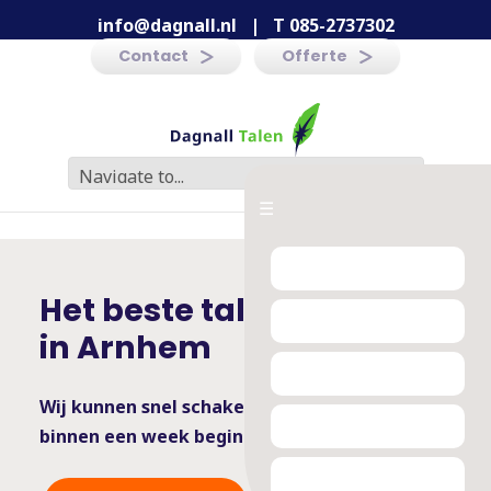
info@dagnall.nl
|
T 085-2737302
Contact
Offerte
☰
Het beste taleninstituut
in Arnhem
Wij kunnen snel schakelen -
binnen een week beginnen is mogelijk