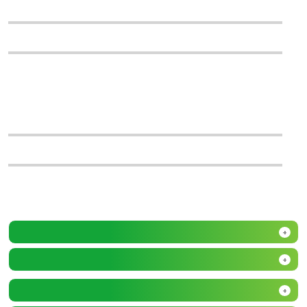
+
+
+