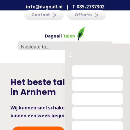
info@dagnall.nl
|
T 085-2737302
Contact
Offerte
☰
Het beste taleninstituut
in Arnhem
Wij kunnen snel schakelen -
binnen een week beginnen is mogelijk