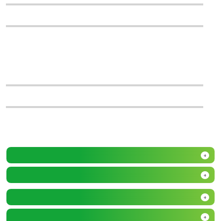
+
+
+
+