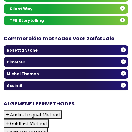
Silent Way
+
TPR Storytelling
+
Commerciële methodes voor zelfstudie
Rosetta Stone
+
Pimsleur
+
Michel Thomas
+
Assimil
+
ALGEMENE LEERMETHODES
+ Audio-Lingual Method
+ GoldList Method