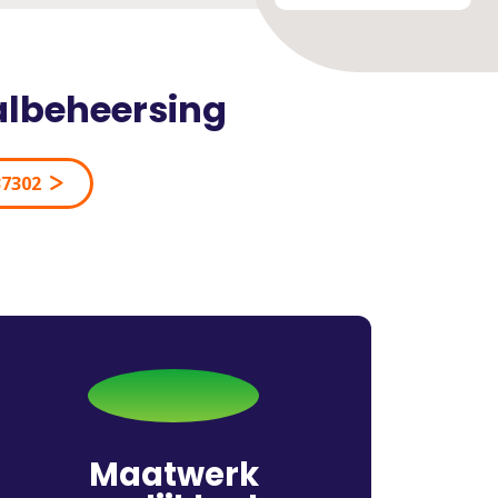
albeheersing
37302
Maatwerk