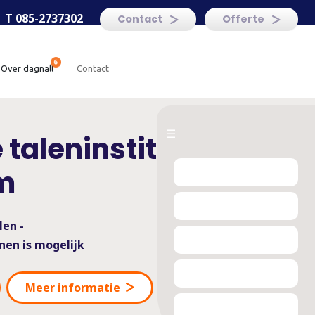
T 085-2737302
Contact
Offerte
over dagnall
contact
☰
 taleninstituut
m
len -
nen is mogelijk
Meer informatie