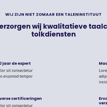
WIJ ZIJN NIET ZOMAAR EEN TALENINSTITUUT
erzorgen wij kwalitatieve taal
tolkdiensten
0 jaar de expert
Maa
or sit consectetur
Lore
sro eiusmod tempor
adip
inci
iverse certificeringen
Erv
ver
or sit consectetur