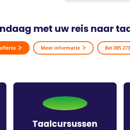
andaag met uw reis naar ta
offerte
Meer informatie
Bel 085 27
Taalcursussen