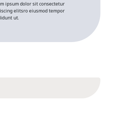
m ipsum dolor sit consectetur
iscing elitsro eiusmod tempor
didunt ut.