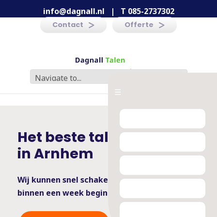
info@dagnall.nl
|
T 085-2737302
Contact
Offerte
☰
Het beste taleninstituut
in Arnhem
Wij kunnen snel schakelen -
binnen een week beginnen is mogelijk