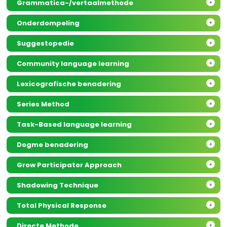
Grammatica-/vertaalmethode
+
Onderdompeling
+
Suggestopedie
+
Community language learning
+
Lexicografische benadering
+
Series Method
+
Task-Based language learning
+
Dogme benadering
+
Grow Participator Approach
+
Shadowing Technique
+
Total Physical Response
+
Directe Methode
+