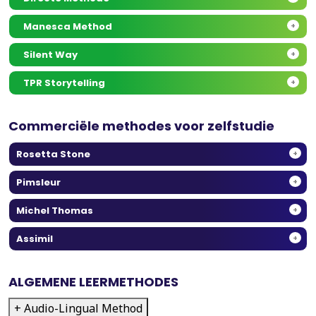
Manesca Method
+
Silent Way
+
TPR Storytelling
+
Commerciële methodes voor zelfstudie
Rosetta Stone
+
Pimsleur
+
Michel Thomas
+
Assimil
+
ALGEMENE LEERMETHODES
+ Audio-Lingual Method