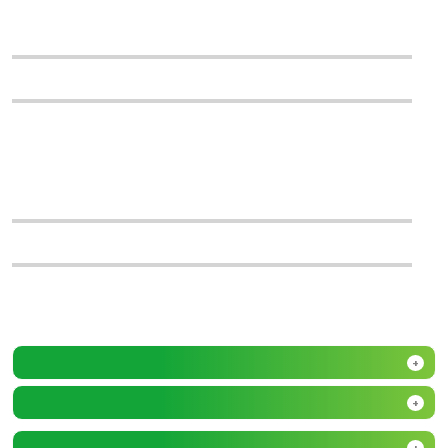
+
+
+